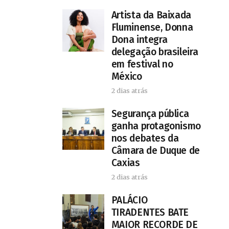
Artista da Baixada
Fluminense, Donna
Dona integra
delegação brasileira
em festival no
México
2 dias atrás
Segurança pública
ganha protagonismo
nos debates da
Câmara de Duque de
Caxias
2 dias atrás
PALÁCIO
TIRADENTES BATE
MAIOR RECORDE DE