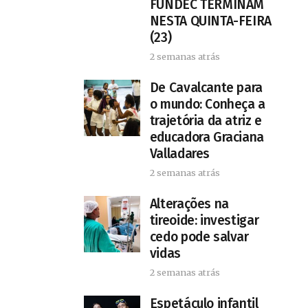
FUNDEC TERMINAM
NESTA QUINTA-FEIRA
(23)
2 semanas atrás
De Cavalcante para
o mundo: Conheça a
trajetória da atriz e
educadora Graciana
Valladares
2 semanas atrás
Alterações na
tireoide: investigar
cedo pode salvar
vidas
2 semanas atrás
​Espetáculo infantil