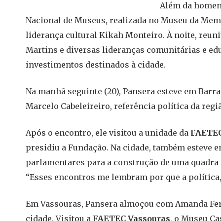
Além da homena
Nacional de Museus, realizada no Museu da Memó
liderança cultural Kikah Monteiro. À noite, reun
Martins e diversas lideranças comunitárias e ed
investimentos destinados à cidade.
Na manhã seguinte (20), Pansera esteve em Barr
Marcelo Cabeleireiro, referência política da regi
Após o encontro, ele visitou a unidade da
FAETEC
presidiu a Fundação. Na cidade, também esteve 
parlamentares para a construção de uma quadra 
“Esses encontros me lembram por que a política, 
Em Vassouras, Pansera almoçou com Amanda Ferre
cidade. Visitou a
FAETEC Vassouras
, o Museu Ca