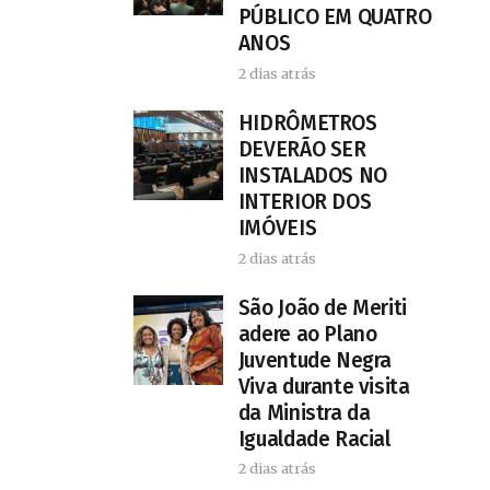
PÚBLICO EM QUATRO
ANOS
2 dias atrás
HIDRÔMETROS
DEVERÃO SER
INSTALADOS NO
INTERIOR DOS
IMÓVEIS
2 dias atrás
São João de Meriti
adere ao Plano
Juventude Negra
Viva durante visita
da Ministra da
Igualdade Racial
2 dias atrás