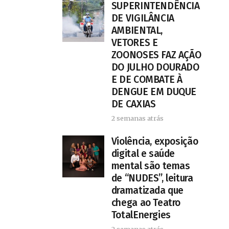
SUPERINTENDÊNCIA
DE VIGILÂNCIA
AMBIENTAL,
VETORES E
ZOONOSES FAZ AÇÃO
DO JULHO DOURADO
E DE COMBATE À
DENGUE EM DUQUE
DE CAXIAS
2 semanas atrás
Violência, exposição
digital e saúde
mental são temas
de “NUDES”, leitura
dramatizada que
chega ao Teatro
TotalEnergies
2 semanas atrás