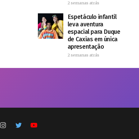
2 semanas atrás
​Espetáculo infantil
leva aventura
espacial para Duque
de Caxias em única
apresentação
2 semanas atrás