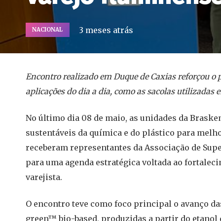
3 meses atrás
NACIONAL
Encontro realizado em Duque de Caxias reforçou o 
aplicações do dia a dia, como as sacolas utilizada
No último dia 08 de maio, as unidades da Braske
sustentáveis da química e do plástico para melh
receberam representantes da Associação de Supe
para uma agenda estratégica voltada ao fortaleci
varejista.
O encontro teve como foco principal o avanço das
green™ bio-based, produzidas a partir do etanol