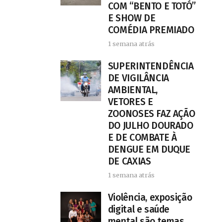
COM “BENTO E TOTÓ”
E SHOW DE
COMÉDIA PREMIADO
1 semana atrás
SUPERINTENDÊNCIA
DE VIGILÂNCIA
AMBIENTAL,
VETORES E
ZOONOSES FAZ AÇÃO
DO JULHO DOURADO
E DE COMBATE À
DENGUE EM DUQUE
DE CAXIAS
1 semana atrás
Violência, exposição
digital e saúde
mental são temas