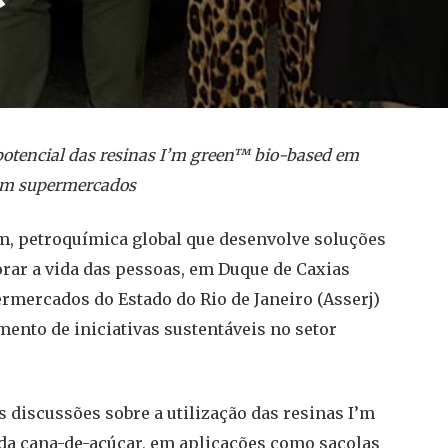
potencial das resinas I’m green™ bio-based em
s em supermercados
m, petroquímica global que desenvolve soluções
orar a vida das pessoas, em Duque de Caxias
rmercados do Estado do Rio de Janeiro (Asserj)
mento de iniciativas sustentáveis no setor
 discussões sobre a utilização das resinas I’m
 da cana-de-açúcar, em aplicações como sacolas