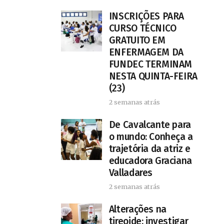
INSCRIÇÕES PARA
CURSO TÉCNICO
GRATUITO EM
ENFERMAGEM DA
FUNDEC TERMINAM
NESTA QUINTA-FEIRA
(23)
2 semanas atrás
De Cavalcante para
o mundo: Conheça a
trajetória da atriz e
educadora Graciana
Valladares
2 semanas atrás
Alterações na
tireoide: investigar