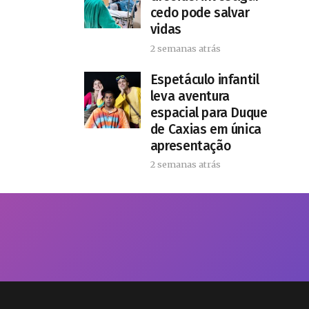
cedo pode salvar
vidas
2 semanas atrás
​Espetáculo infantil
leva aventura
espacial para Duque
de Caxias em única
apresentação
2 semanas atrás