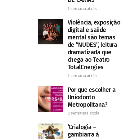
1 semana atrás
Violência, exposição
digital e saúde
mental são temas
de “NUDES”, leitura
dramatizada que
chega ao Teatro
TotalEnergies
1 semana atrás
Por que escolher a
Uniodonto
Metropolitana?
2 semanas atrás
‘Crialogia –
gambiarra à