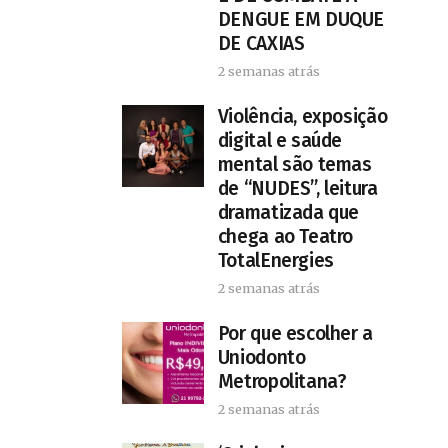
DENGUE EM DUQUE
DE CAXIAS
2 semanas atrás
Violência, exposição
digital e saúde
mental são temas
de “NUDES”, leitura
dramatizada que
chega ao Teatro
TotalEnergies
2 semanas atrás
Por que escolher a
Uniodonto
Metropolitana?
2 semanas atrás