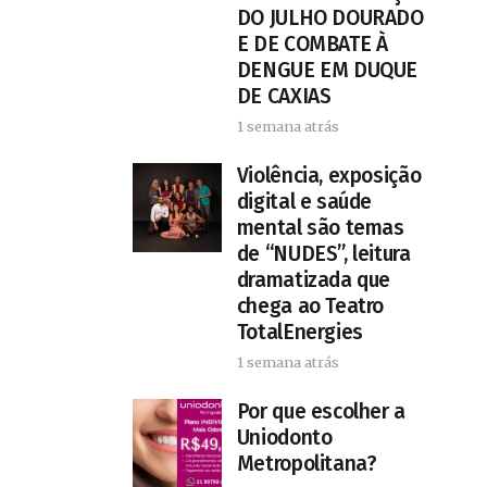
DO JULHO DOURADO
E DE COMBATE À
DENGUE EM DUQUE
DE CAXIAS
1 semana atrás
Violência, exposição
digital e saúde
mental são temas
de “NUDES”, leitura
dramatizada que
chega ao Teatro
TotalEnergies
1 semana atrás
Por que escolher a
Uniodonto
Metropolitana?