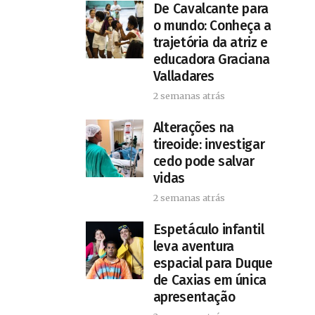
De Cavalcante para
o mundo: Conheça a
trajetória da atriz e
educadora Graciana
Valladares
2 semanas atrás
Alterações na
tireoide: investigar
cedo pode salvar
vidas
2 semanas atrás
​Espetáculo infantil
leva aventura
espacial para Duque
de Caxias em única
apresentação