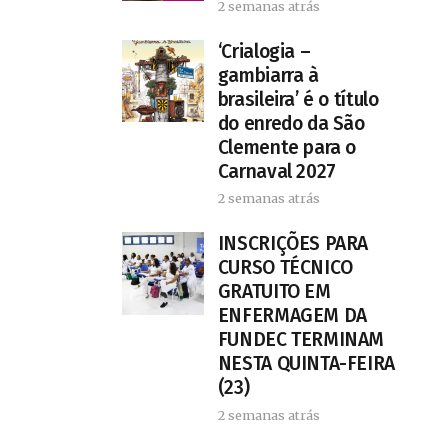
2 semanas atrás
‘Crialogia –
gambiarra à
brasileira’ é o título
do enredo da São
Clemente para o
Carnaval 2027
2 semanas atrás
INSCRIÇÕES PARA
CURSO TÉCNICO
GRATUITO EM
ENFERMAGEM DA
FUNDEC TERMINAM
NESTA QUINTA-FEIRA
(23)
2 semanas atrás