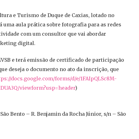
ultura e Turismo de Duque de Caxias, lotado no
á uma aula prática sobre fotografia para as redes
atividade com um consultor que vai abordar
eting digital.
VSB e terá emissão de certificado de participação
que deseja o documento no ato da inscrição, que
tps://docs.google.com/
forms/d/e/1FAIpQLSc8M-
5DUA3Q/viewform?usp=
header
)
São Bento – R. Benjamin da Rocha Júnior, s/n – São