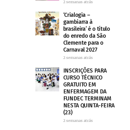
2 semanas atrás
‘Crialogia –
gambiarra à
brasileira’ é o título
do enredo da São
Clemente para o
Carnaval 2027
2 semanas atrás
INSCRIÇÕES PARA
CURSO TÉCNICO
GRATUITO EM
ENFERMAGEM DA
FUNDEC TERMINAM
NESTA QUINTA-FEIRA
(23)
2 semanas atrás