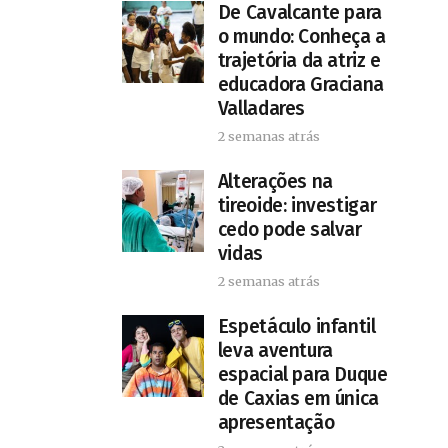
De Cavalcante para
o mundo: Conheça a
trajetória da atriz e
educadora Graciana
Valladares
2 semanas atrás
Alterações na
tireoide: investigar
cedo pode salvar
vidas
2 semanas atrás
​Espetáculo infantil
leva aventura
espacial para Duque
de Caxias em única
apresentação