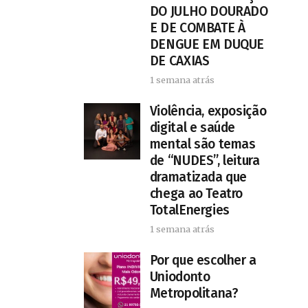
DO JULHO DOURADO
E DE COMBATE À
DENGUE EM DUQUE
DE CAXIAS
1 semana atrás
Violência, exposição
digital e saúde
mental são temas
de “NUDES”, leitura
dramatizada que
chega ao Teatro
TotalEnergies
1 semana atrás
Por que escolher a
Uniodonto
Metropolitana?