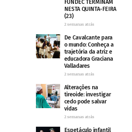
FUNDEC TERMINAM
NESTA QUINTA-FEIRA
(23)
2 semanas atrás
De Cavalcante para
o mundo: Conheça a
trajetória da atriz e
educadora Graciana
Valladares
2 semanas atrás
Alterações na
tireoide: investigar
cedo pode salvar
vidas
2 semanas atrás
​Espetáculo infantil