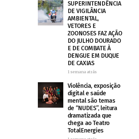
SUPERINTENDÊNCIA
DE VIGILÂNCIA
AMBIENTAL,
VETORES E
ZOONOSES FAZ AÇÃO
DO JULHO DOURADO
E DE COMBATE À
DENGUE EM DUQUE
DE CAXIAS
1 semana atrás
Violência, exposição
digital e saúde
mental são temas
de “NUDES”, leitura
dramatizada que
chega ao Teatro
TotalEnergies
1 semana atrás