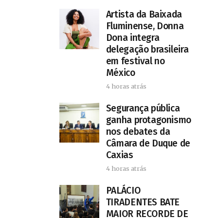
Artista da Baixada
Fluminense, Donna
Dona integra
delegação brasileira
em festival no
México
4 horas atrás
Segurança pública
ganha protagonismo
nos debates da
Câmara de Duque de
Caxias
4 horas atrás
PALÁCIO
TIRADENTES BATE
MAIOR RECORDE DE