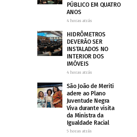
PÚBLICO EM QUATRO
ANOS
4 horas atrás
HIDRÔMETROS
DEVERÃO SER
INSTALADOS NO
INTERIOR DOS
IMÓVEIS
4 horas atrás
São João de Meriti
adere ao Plano
Juventude Negra
Viva durante visita
da Ministra da
Igualdade Racial
5 horas atrás