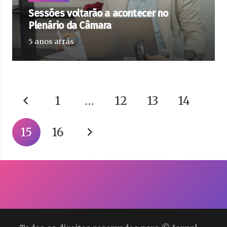
Sessões voltarão a acontecer no
Plenário da Câmara
5 anos atrás
1
…
12
13
14
15
16