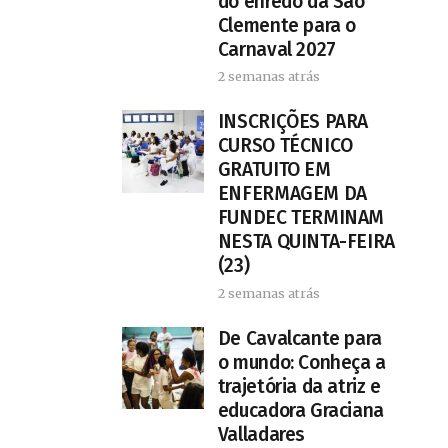
do enredo da São
Clemente para o
Carnaval 2027
2 semanas atrás
INSCRIÇÕES PARA
CURSO TÉCNICO
GRATUITO EM
ENFERMAGEM DA
FUNDEC TERMINAM
NESTA QUINTA-FEIRA
(23)
2 semanas atrás
De Cavalcante para
o mundo: Conheça a
trajetória da atriz e
educadora Graciana
Valladares