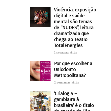
Violência, exposição
digital e saúde
mental são temas
de “NUDES”, leitura
dramatizada que
chega ao Teatro
TotalEnergies
1 semana atrás
Por que escolher a
Uniodonto
Metropolitana?
2 semanas atrás
‘Crialogia –
gambiarra à
brasileira’ é o título