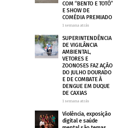
COM “BENTO E TOTÓ”
E SHOW DE
COMÉDIA PREMIADO
1 semana atrás
SUPERINTENDÊNCIA
DE VIGILÂNCIA
AMBIENTAL,
VETORES E
ZOONOSES FAZ AÇÃO
DO JULHO DOURADO
E DE COMBATE À
DENGUE EM DUQUE
DE CAXIAS
1 semana atrás
Violência, exposição
digital e saúde
mental são temas