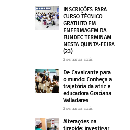
INSCRIÇÕES PARA
CURSO TÉCNICO
GRATUITO EM
ENFERMAGEM DA
FUNDEC TERMINAM
NESTA QUINTA-FEIRA
(23)
2 semanas atrás
De Cavalcante para
o mundo: Conheça a
trajetória da atriz e
educadora Graciana
Valladares
2 semanas atrás
Alterações na
tireoide: investigar