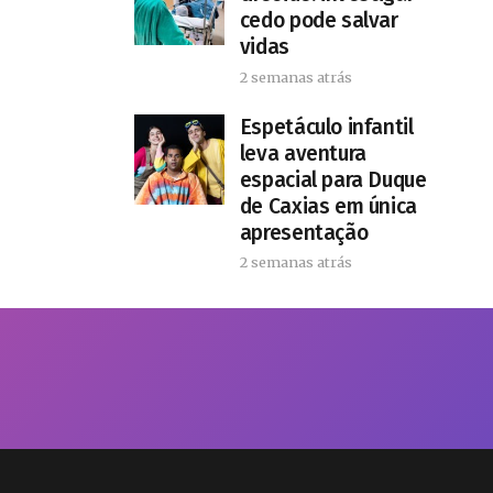
cedo pode salvar
vidas
2 semanas atrás
​Espetáculo infantil
leva aventura
espacial para Duque
de Caxias em única
apresentação
2 semanas atrás