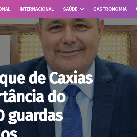
ONAL
INTERNACIONAL
SAÚDE
GASTRONOMIA
que de Caxias
rtância do
0 guardas
dos