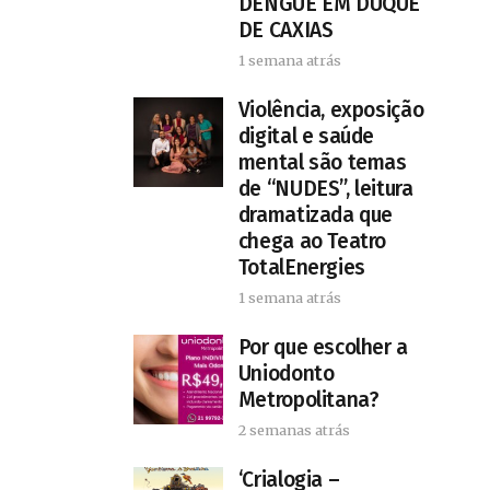
DENGUE EM DUQUE
DE CAXIAS
1 semana atrás
Violência, exposição
digital e saúde
mental são temas
de “NUDES”, leitura
dramatizada que
chega ao Teatro
TotalEnergies
1 semana atrás
Por que escolher a
Uniodonto
Metropolitana?
2 semanas atrás
‘Crialogia –