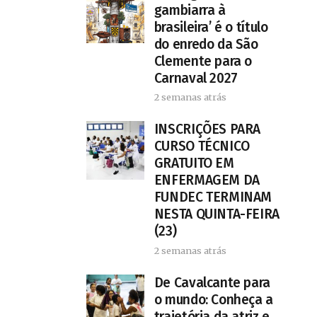
gambiarra à
brasileira’ é o título
do enredo da São
Clemente para o
Carnaval 2027
2 semanas atrás
INSCRIÇÕES PARA
CURSO TÉCNICO
GRATUITO EM
ENFERMAGEM DA
FUNDEC TERMINAM
NESTA QUINTA-FEIRA
(23)
2 semanas atrás
De Cavalcante para
o mundo: Conheça a
trajetória da atriz e