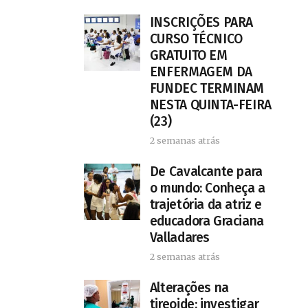
INSCRIÇÕES PARA
CURSO TÉCNICO
GRATUITO EM
ENFERMAGEM DA
FUNDEC TERMINAM
NESTA QUINTA-FEIRA
(23)
2 semanas atrás
De Cavalcante para
o mundo: Conheça a
trajetória da atriz e
educadora Graciana
Valladares
2 semanas atrás
Alterações na
tireoide: investigar