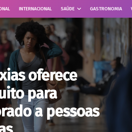
ONAL
INTERNACIONAL
SAÚDE
GASTRONOMIA
xias oferece
uito para
rado a pessoas
as