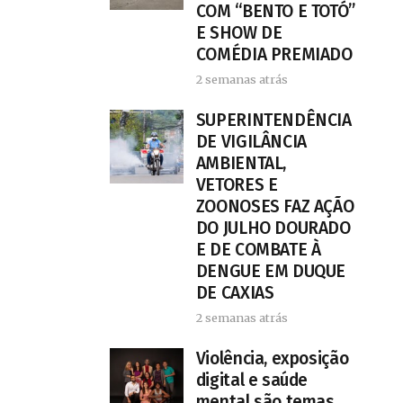
COM “BENTO E TOTÓ”
E SHOW DE
COMÉDIA PREMIADO
2 semanas atrás
SUPERINTENDÊNCIA
DE VIGILÂNCIA
AMBIENTAL,
VETORES E
ZOONOSES FAZ AÇÃO
DO JULHO DOURADO
E DE COMBATE À
DENGUE EM DUQUE
DE CAXIAS
2 semanas atrás
Violência, exposição
digital e saúde
mental são temas