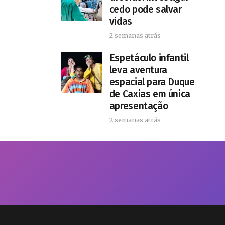
cedo pode salvar
vidas
2 semanas atrás
​Espetáculo infantil
leva aventura
espacial para Duque
de Caxias em única
apresentação
2 semanas atrás