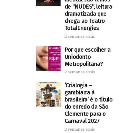
de “NUDES”, leitura
dramatizada que
chega ao Teatro
TotalEnergies
2 semanas atrás
Por que escolher a
Uniodonto
Metropolitana?
2 semanas atrás
‘Crialogia –
gambiarra à
brasileira’ é o título
do enredo da São
Clemente para o
Carnaval 2027
2 semanas atrás