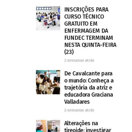
INSCRIÇÕES PARA
CURSO TÉCNICO
GRATUITO EM
ENFERMAGEM DA
FUNDEC TERMINAM
NESTA QUINTA-FEIRA
(23)
2 semanas atrás
De Cavalcante para
o mundo: Conheça a
trajetória da atriz e
educadora Graciana
Valladares
2 semanas atrás
Alterações na
tireoide: investigar