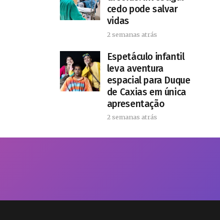
cedo pode salvar
vidas
2 semanas atrás
​Espetáculo infantil
leva aventura
espacial para Duque
de Caxias em única
apresentação
2 semanas atrás