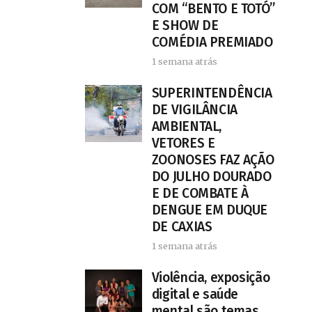
COM “BENTO E TOTÓ”
E SHOW DE
COMÉDIA PREMIADO
1 semana atrás
SUPERINTENDÊNCIA
DE VIGILÂNCIA
AMBIENTAL,
VETORES E
ZOONOSES FAZ AÇÃO
DO JULHO DOURADO
E DE COMBATE À
DENGUE EM DUQUE
DE CAXIAS
1 semana atrás
Violência, exposição
digital e saúde
mental são temas