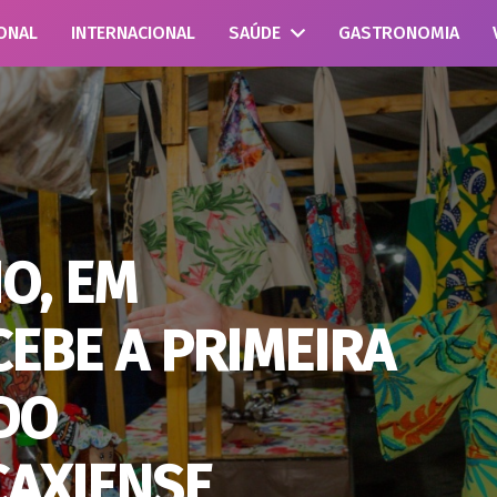
ONAL
INTERNACIONAL
SAÚDE
GASTRONOMIA
O, EM
EBE A PRIMEIRA
 DO
AXIENSE