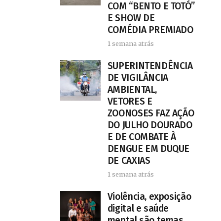
COM “BENTO E TOTÓ”
E SHOW DE
COMÉDIA PREMIADO
1 semana atrás
SUPERINTENDÊNCIA
DE VIGILÂNCIA
AMBIENTAL,
VETORES E
ZOONOSES FAZ AÇÃO
DO JULHO DOURADO
E DE COMBATE À
DENGUE EM DUQUE
DE CAXIAS
1 semana atrás
Violência, exposição
digital e saúde
mental são temas