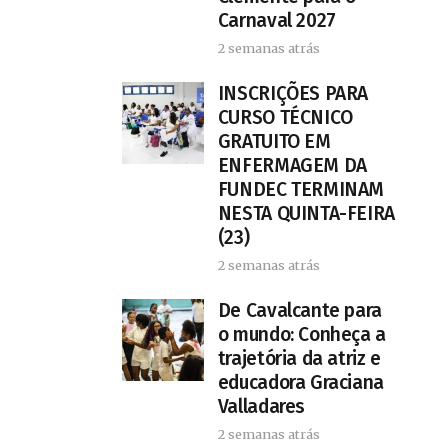
Carnaval 2027
2 semanas atrás
INSCRIÇÕES PARA
CURSO TÉCNICO
GRATUITO EM
ENFERMAGEM DA
FUNDEC TERMINAM
NESTA QUINTA-FEIRA
(23)
2 semanas atrás
De Cavalcante para
o mundo: Conheça a
trajetória da atriz e
educadora Graciana
Valladares
2 semanas atrás