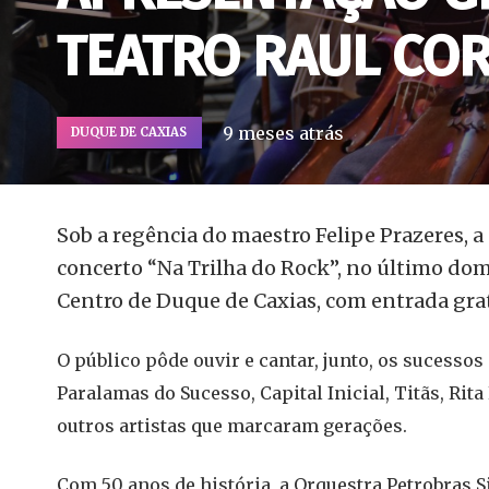
TEATRO RAUL COR
9 meses atrás
DUQUE DE CAXIAS
Sob a regência do maestro Felipe Prazeres, 
concerto “Na Trilha do Rock”, no último dom
Centro de Duque de Caxias, com entrada grat
O público pôde ouvir e cantar, junto, os sucesso
Paralamas do Sucesso, Capital Inicial, Titãs, Rita
outros artistas que marcaram gerações.
Com 50 anos de história, a Orquestra Petrobras 