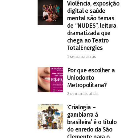
Violência, exposição
digital e saúde
mental são temas
de “NUDES”, leitura
dramatizada que
chega ao Teatro
TotalEnergies
1 semana atrás
Por que escolher a
Uniodonto
Metropolitana?
2 semanas atrás
‘Crialogia –
gambiarra à
brasileira’ é o título
do enredo da São
Clemente para o