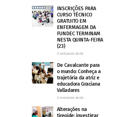
INSCRIÇÕES PARA
CURSO TÉCNICO
GRATUITO EM
ENFERMAGEM DA
FUNDEC TERMINAM
NESTA QUINTA-FEIRA
(23)
2 semanas atrás
De Cavalcante para
o mundo: Conheça a
trajetória da atriz e
educadora Graciana
Valladares
2 semanas atrás
Alterações na
tireoide: investigar