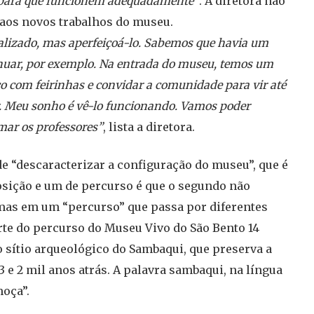
 para que funcionem adequadamente”
. A diretora não
 aos novos trabalhos do museu.
alizado, mas aperfeiçoá-lo. Sabemos que havia um
inuar, por exemplo. Na entrada do museu, temos um
o com feirinhas e convidar a comunidade para vir até
. Meu sonho é vê-lo funcionando. Vamos poder
ar os professores”
, lista a diretora.
e “descaracterizar a configuração do museu”, que é
osição e um de percurso é que o segundo não
mas em um “percurso” que passa por diferentes
rte do percurso do Museu Vivo do São Bento 14
o sítio arqueológico do Sambaqui, que preserva a
 e 2 mil anos atrás. A palavra sambaqui, na língua
moça”.