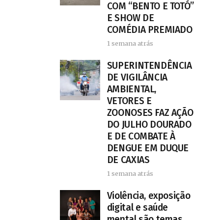
COM “BENTO E TOTÓ”
E SHOW DE
COMÉDIA PREMIADO
1 semana atrás
SUPERINTENDÊNCIA
DE VIGILÂNCIA
AMBIENTAL,
VETORES E
ZOONOSES FAZ AÇÃO
DO JULHO DOURADO
E DE COMBATE À
DENGUE EM DUQUE
DE CAXIAS
1 semana atrás
Violência, exposição
digital e saúde
mental são temas