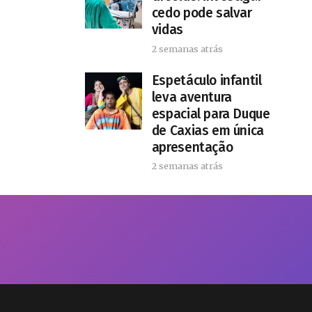
cedo pode salvar
vidas
2 semanas atrás
​Espetáculo infantil
leva aventura
espacial para Duque
de Caxias em única
apresentação
2 semanas atrás