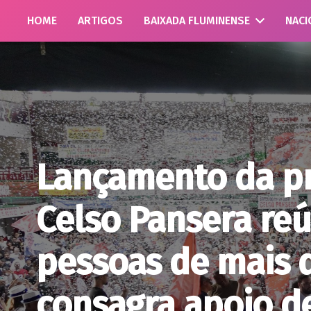
HOME
ARTIGOS
BAIXADA FLUMINENSE
NACI
Lançamento da pr
Celso Pansera reú
pessoas de mais d
consagra apoio d