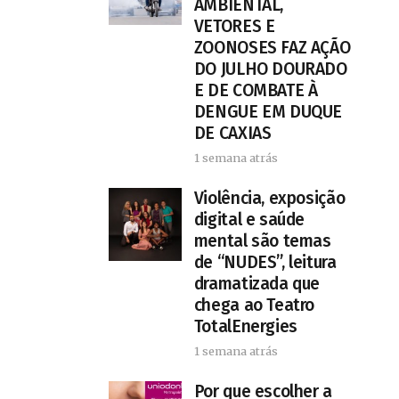
AMBIENTAL,
VETORES E
ZOONOSES FAZ AÇÃO
DO JULHO DOURADO
E DE COMBATE À
DENGUE EM DUQUE
DE CAXIAS
1 semana atrás
Violência, exposição
digital e saúde
mental são temas
de “NUDES”, leitura
dramatizada que
chega ao Teatro
TotalEnergies
1 semana atrás
Por que escolher a