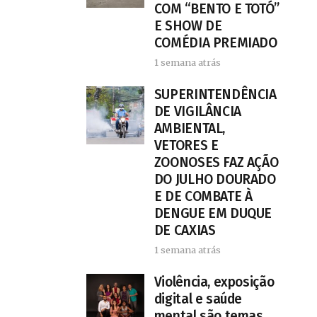
COM “BENTO E TOTÓ”
E SHOW DE
COMÉDIA PREMIADO
1 semana atrás
SUPERINTENDÊNCIA
DE VIGILÂNCIA
AMBIENTAL,
VETORES E
ZOONOSES FAZ AÇÃO
DO JULHO DOURADO
E DE COMBATE À
DENGUE EM DUQUE
DE CAXIAS
1 semana atrás
Violência, exposição
digital e saúde
mental são temas