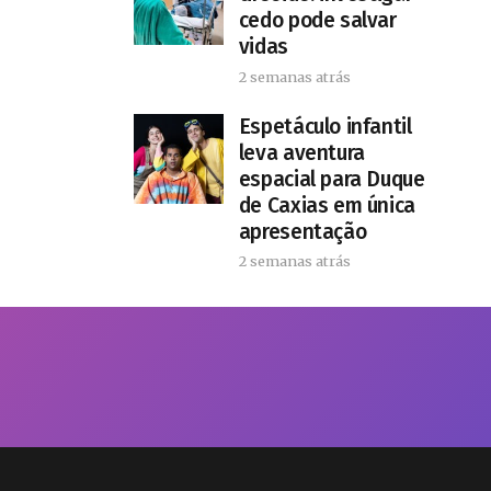
cedo pode salvar
vidas
2 semanas atrás
​Espetáculo infantil
leva aventura
espacial para Duque
de Caxias em única
apresentação
2 semanas atrás