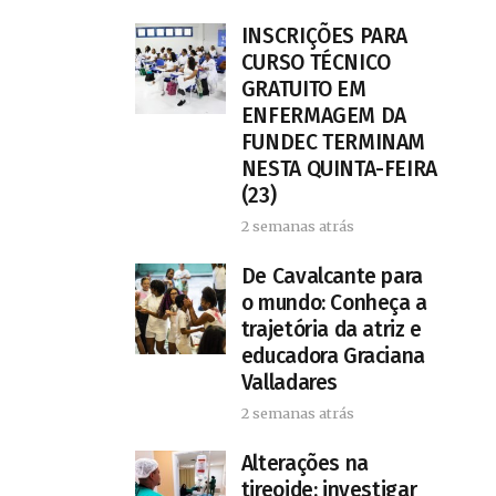
INSCRIÇÕES PARA
CURSO TÉCNICO
GRATUITO EM
ENFERMAGEM DA
FUNDEC TERMINAM
NESTA QUINTA-FEIRA
(23)
2 semanas atrás
De Cavalcante para
o mundo: Conheça a
trajetória da atriz e
educadora Graciana
Valladares
2 semanas atrás
Alterações na
tireoide: investigar