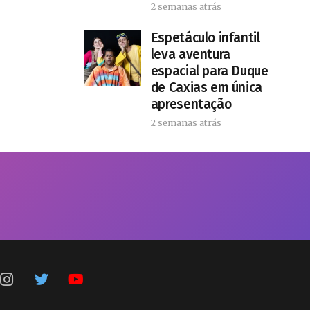
2 semanas atrás
​Espetáculo infantil
leva aventura
espacial para Duque
de Caxias em única
apresentação
2 semanas atrás