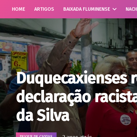
HOME
ARTIGOS
BAIXADA FLUMINENSE
NACI
Duquecaxienses 
declaração racist
da Silva
DUQUE DE CAXIAS