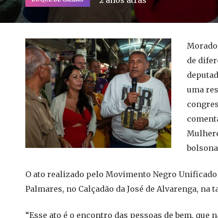
2 anos atrás
Morador
de dife
deputada
uma res
congress
comenta
Mulhere
bolsona
O ato realizado pelo Movimento Negro Unificado 
Palmares, no Calçadão da José de Alvarenga, na ta
“Esse ato é o encontro das pessoas de bem, que 