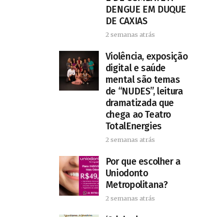
DENGUE EM DUQUE
DE CAXIAS
2 semanas atrás
Violência, exposição
digital e saúde
mental são temas
de “NUDES”, leitura
dramatizada que
chega ao Teatro
TotalEnergies
2 semanas atrás
Por que escolher a
Uniodonto
Metropolitana?
2 semanas atrás