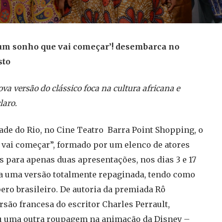
, um sonho que vai começar’! desembarca no
sto
a versão do clássico foca na cultura africana e
laro.
ade do Rio, no Cine Teatro Barra Point Shopping, o
 vai começar”, formado por um elenco de atores
s para apenas duas apresentações, nos dias 3 e 17
nha uma versão totalmente repaginada, tendo como
pero brasileiro. De autoria da premiada Rô
rsão francesa do escritor Charles Perrault,
ou uma outra roupagem na animação da Disney –