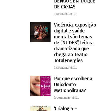
DENGUE EM DUQUE
DE CAXIAS
1 semana atrás
Violência, exposição
digital e saúde
mental são temas
de “NUDES”, leitura
dramatizada que
chega ao Teatro
TotalEnergies
1 semana atrás
Por que escolher a
Uniodonto
Metropolitana?
2 semanas atrás
‘Crialogia –