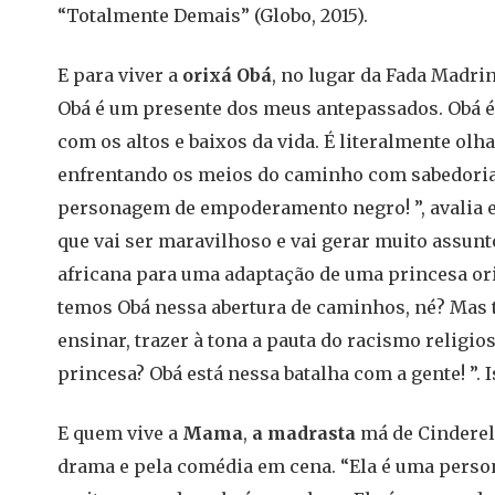
“Totalmente Demais” (Globo, 2015).
E para viver a
orixá Obá
, no lugar da Fada Madrin
Obá é um presente dos meus antepassados. Obá é
com os altos e baixos da vida. É literalmente olha
enfrentando os meios do caminho com sabedoria.
personagem de empoderamento negro! ”, avalia el
que vai ser maravilhoso e vai gerar muito assun
africana para uma adaptação de uma princesa or
temos Obá nessa abertura de caminhos, né? Mas t
ensinar, trazer à tona a pauta do racismo religio
princesa? Obá está nessa batalha com a gente! ”. 
E quem vive a
Mama
,
a madrasta
má de Cinderela
drama e pela comédia em cena. “Ela é uma person