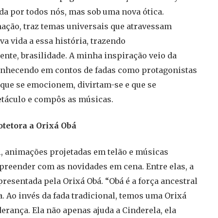
ida por todos nós, mas sob uma nova ótica.
mação, traz temas universais que atravessam
a vida a essa história, trazendo
ente, brasilidade. A minha inspiração veio da
conhecendo em contos de fadas como protagonistas
 que se emocionem, divirtam-se e que se
etáculo e compôs as músicas.
otetora a Orixá Obá
l, animações projetadas em telão e músicas
urpreender com as novidades em cena. Entre elas, a
presentada pela Orixá Obá. “Obá é a força ancestral
a. Ao invés da fada tradicional, temos uma Orixá
erança. Ela não apenas ajuda a Cinderela, ela