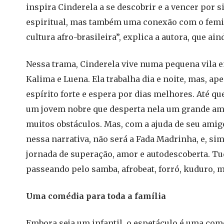
inspira Cinderela a se descobrir e a vencer por 
espiritual, mas também uma conexão com o feminin
cultura afro-brasileira”, explica a autora, que a
Nessa trama, Cinderela vive numa pequena vila 
Kalima e Luena. Ela trabalha dia e noite, mas, ap
espírito forte e espera por dias melhores. Até qu
um jovem nobre que desperta nela um grande amor
muitos obstáculos. Mas, com a ajuda de seu amigo
nessa narrativa, não será a Fada Madrinha, e, s
jornada de superação, amor e autodescoberta. T
passeando pelo samba, afrobeat, forró, kuduro, 
Uma comédia para toda a família
Embora seja um infantil, o espetáculo é uma coméd