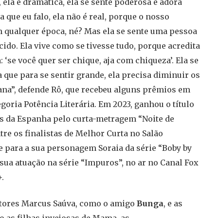
 ela é dramática, ela se sente poderosa e adora
 que eu falo, ela não é real, porque o nosso
m qualquer época, né? Mas ela se sente uma pessoa
do. Ela vive como se tivesse tudo, porque acredita
‘se você quer ser chique, aja com chiqueza’. Ela se
 que para se sentir grande, ela precisa diminuir os
ana”, defende Rô, que recebeu alguns prêmios em
goria Potência Literária. Em 2023, ganhou o título
es da Espanha pelo curta-metragem “Noite de
ntre os finalistas de Melhor Curta no Salão
ue para a sua personagem Soraia da série “Boby by
sua atuação na série “Impuros”, no ar no Canal Fox
.
 atores Marcus Saúva, como o amigo
Bunga
, e as