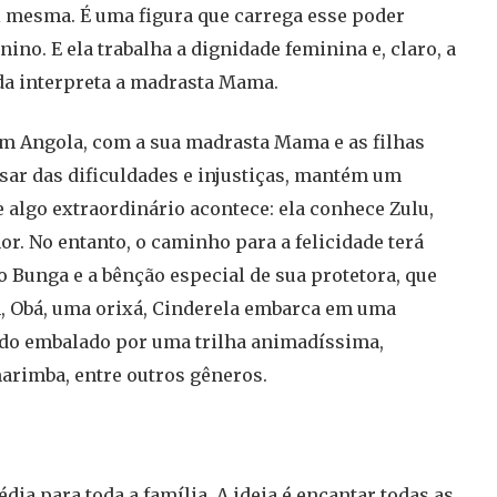
si mesma. É uma figura que carrega esse poder
o. E ela trabalha a dignidade feminina e, claro, a
inda interpreta a madrasta Mama.
em Angola, com a sua madrasta Mama e as filhas
esar das dificuldades e injustiças, mantém um
e algo extraordinário acontece: ela conhece Zulu,
. No entanto, o caminho para a felicidade terá
 Bunga e a bênção especial de sua protetora, que
im, Obá, uma orixá, Cinderela embarca em uma
udo embalado por uma trilha animadíssima,
marimba, entre outros gêneros.
ia para toda a família. A ideia é encantar todas as