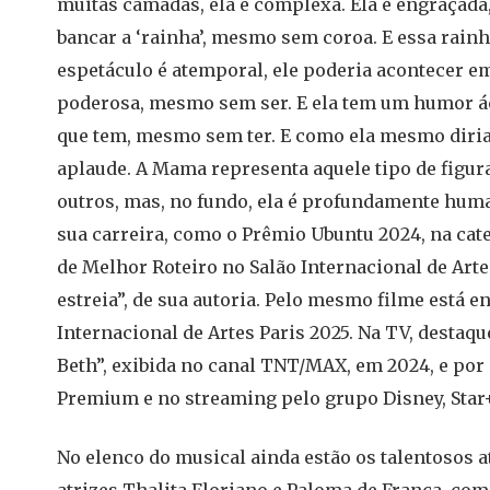
muitas camadas, ela é complexa. Ela é engraçada,
bancar a ‘rainha’, mesmo sem coroa. E essa rainha
espetáculo é atemporal, ele poderia acontecer e
poderosa, mesmo sem ser. E ela tem um humor áci
que tem, mesmo sem ter. E como ela mesmo diria: 
aplaude. A Mama representa aquele tipo de figura
outros, mas, no fundo, ela é profundamente hum
sua carreira, como o Prêmio Ubuntu 2024, na cate
de Melhor Roteiro no Salão Internacional de Art
estreia”, de sua autoria. Pelo mesmo filme está e
Internacional de Artes Paris 2025. Na TV, destaq
Beth”, exibida no canal TNT/MAX, em 2024, e por 
Premium e no streaming pelo grupo Disney, Star+
No elenco do musical ainda estão os talentosos