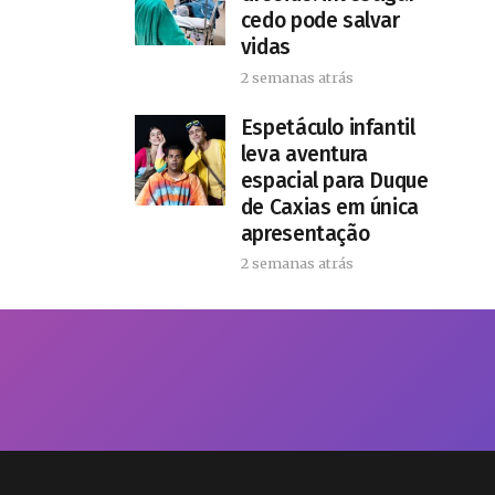
cedo pode salvar
vidas
2 semanas atrás
​Espetáculo infantil
leva aventura
espacial para Duque
de Caxias em única
apresentação
2 semanas atrás