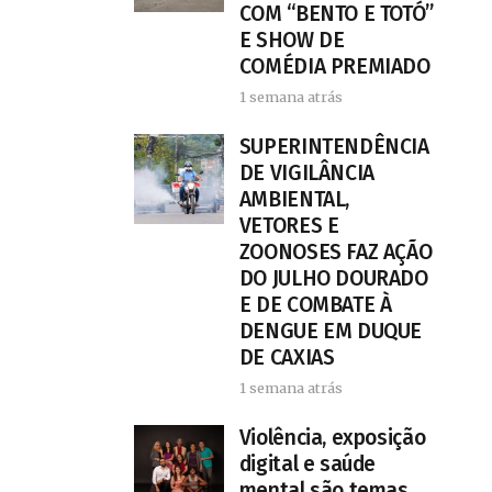
COM “BENTO E TOTÓ”
E SHOW DE
COMÉDIA PREMIADO
1 semana atrás
SUPERINTENDÊNCIA
DE VIGILÂNCIA
AMBIENTAL,
VETORES E
ZOONOSES FAZ AÇÃO
DO JULHO DOURADO
E DE COMBATE À
DENGUE EM DUQUE
DE CAXIAS
1 semana atrás
Violência, exposição
digital e saúde
mental são temas