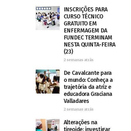
INSCRIÇÕES PARA
CURSO TÉCNICO
GRATUITO EM
ENFERMAGEM DA
FUNDEC TERMINAM
NESTA QUINTA-FEIRA
(23)
2 semanas atrás
De Cavalcante para
o mundo: Conheça a
trajetória da atriz e
educadora Graciana
Valladares
2 semanas atrás
Alterações na
tireoide: investigar