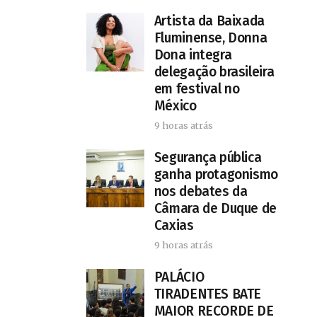
Artista da Baixada
Fluminense, Donna
Dona integra
delegação brasileira
em festival no
México
9 horas atrás
Segurança pública
ganha protagonismo
nos debates da
Câmara de Duque de
Caxias
9 horas atrás
PALÁCIO
TIRADENTES BATE
MAIOR RECORDE DE