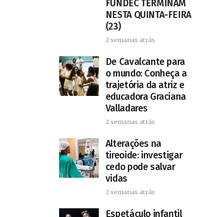
FUNDEC TERMINAM
NESTA QUINTA-FEIRA
(23)
2 semanas atrás
De Cavalcante para
o mundo: Conheça a
trajetória da atriz e
educadora Graciana
Valladares
2 semanas atrás
Alterações na
tireoide: investigar
cedo pode salvar
vidas
2 semanas atrás
​Espetáculo infantil