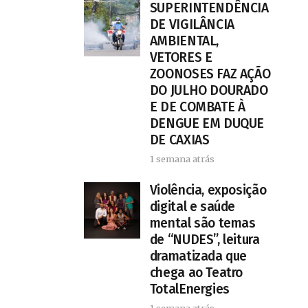
SUPERINTENDÊNCIA
DE VIGILÂNCIA
AMBIENTAL,
VETORES E
ZOONOSES FAZ AÇÃO
DO JULHO DOURADO
E DE COMBATE À
DENGUE EM DUQUE
DE CAXIAS
1 semana atrás
Violência, exposição
digital e saúde
mental são temas
de “NUDES”, leitura
dramatizada que
chega ao Teatro
TotalEnergies
1 semana atrás