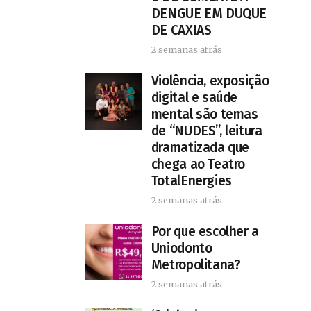
DENGUE EM DUQUE
DE CAXIAS
2 semanas atrás
Violência, exposição
digital e saúde
mental são temas
de “NUDES”, leitura
dramatizada que
chega ao Teatro
TotalEnergies
2 semanas atrás
Por que escolher a
Uniodonto
Metropolitana?
2 semanas atrás