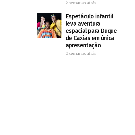
2 semanas atrás
​Espetáculo infantil
leva aventura
espacial para Duque
de Caxias em única
apresentação
2 semanas atrás