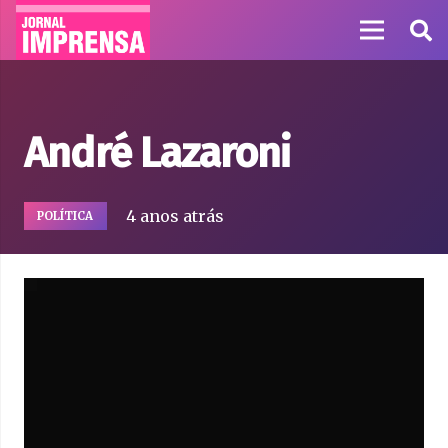
André Lazaroni
4 anos atrás
POLÍTICA
Tocador
de
vídeo