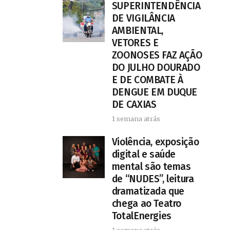
SUPERINTENDÊNCIA
DE VIGILÂNCIA
AMBIENTAL,
VETORES E
ZOONOSES FAZ AÇÃO
DO JULHO DOURADO
E DE COMBATE À
DENGUE EM DUQUE
DE CAXIAS
1 semana atrás
Violência, exposição
digital e saúde
mental são temas
de “NUDES”, leitura
dramatizada que
chega ao Teatro
TotalEnergies
1 semana atrás