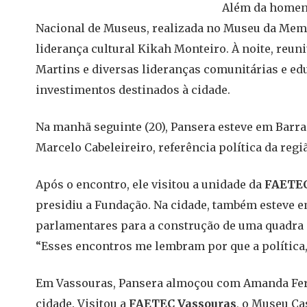
Além da homena
Nacional de Museus, realizada no Museu da Memó
liderança cultural Kikah Monteiro. À noite, reun
Martins e diversas lideranças comunitárias e ed
investimentos destinados à cidade.
Na manhã seguinte (20), Pansera esteve em Barr
Marcelo Cabeleireiro, referência política da regi
Após o encontro, ele visitou a unidade da
FAETEC
presidiu a Fundação. Na cidade, também esteve 
parlamentares para a construção de uma quadra 
“Esses encontros me lembram por que a política, 
Em Vassouras, Pansera almoçou com Amanda Ferre
cidade. Visitou a
FAETEC Vassouras
, o Museu Ca