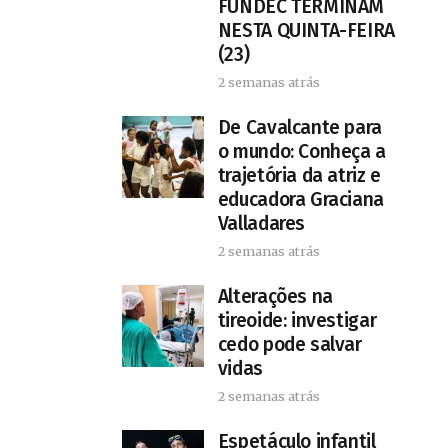
FUNDEC TERMINAM
NESTA QUINTA-FEIRA
(23)
2 semanas atrás
De Cavalcante para
o mundo: Conheça a
trajetória da atriz e
educadora Graciana
Valladares
2 semanas atrás
Alterações na
tireoide: investigar
cedo pode salvar
vidas
2 semanas atrás
​Espetáculo infantil