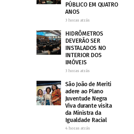
PÚBLICO EM QUATRO
ANOS
3 horas atrás
HIDRÔMETROS
DEVERÃO SER
INSTALADOS NO
INTERIOR DOS
IMÓVEIS
3 horas atrás
São João de Meriti
adere ao Plano
Juventude Negra
Viva durante visita
da Ministra da
Igualdade Racial
4 horas atrás