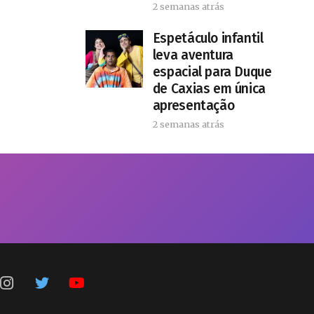
2 semanas atrás
​Espetáculo infantil
leva aventura
espacial para Duque
de Caxias em única
apresentação
2 semanas atrás