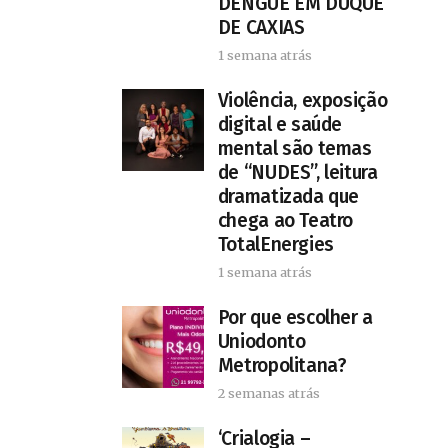
DENGUE EM DUQUE
DE CAXIAS
1 semana atrás
Violência, exposição
digital e saúde
mental são temas
de “NUDES”, leitura
dramatizada que
chega ao Teatro
TotalEnergies
1 semana atrás
Por que escolher a
Uniodonto
Metropolitana?
2 semanas atrás
‘Crialogia –