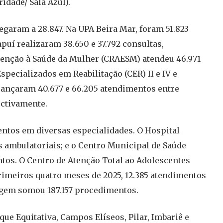
idade/ Sala Azul).
garam a 28.847. Na UPA Beira Mar, foram 51.823
puí realizaram 38.650 e 37.792 consultas,
tenção à Saúde da Mulher (CRAESM) atendeu 46.971
specializados em Reabilitação (CER) II e IV e
lcançaram 40.677 e 66.205 atendimentos entre
ectivamente.
entos em diversas especialidades. O Hospital
as ambulatoriais; e o Centro Municipal de Saúde
ntos. O Centro de Atenção Total ao Adolescentes
primeiros quatro meses de 2025, 12.385 atendimentos
agem somou 187.157 procedimentos.
ue Equitativa, Campos Elíseos, Pilar, Imbariê e