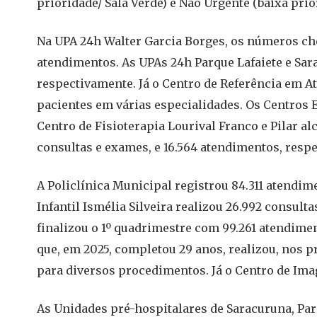
prioridade/ Sala Verde) e Não Urgente (baixa prior
Na UPA 24h Walter Garcia Borges, os números che
atendimentos. As UPAs 24h Parque Lafaiete e Sara
respectivamente. Já o Centro de Referência em A
pacientes em várias especialidades. Os Centros E
Centro de Fisioterapia Lourival Franco e Pilar a
consultas e exames, e 16.564 atendimentos, resp
A Policlínica Municipal registrou 84.311 atendim
Infantil Ismélia Silveira realizou 26.992 consult
finalizou o 1º quadrimestre com 99.261 atendime
que, em 2025, completou 29 anos, realizou, nos 
para diversos procedimentos. Já o Centro de Im
As Unidades pré-hospitalares de Saracuruna, Parq