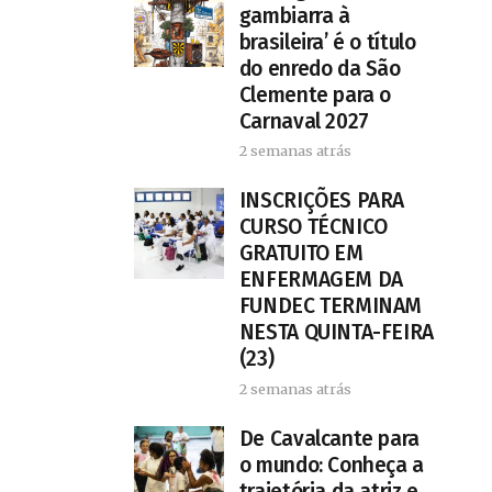
gambiarra à
brasileira’ é o título
do enredo da São
Clemente para o
Carnaval 2027
2 semanas atrás
INSCRIÇÕES PARA
CURSO TÉCNICO
GRATUITO EM
ENFERMAGEM DA
FUNDEC TERMINAM
NESTA QUINTA-FEIRA
(23)
2 semanas atrás
De Cavalcante para
o mundo: Conheça a
trajetória da atriz e