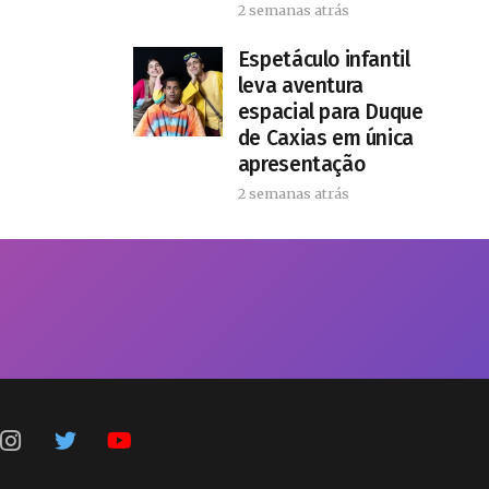
2 semanas atrás
​Espetáculo infantil
leva aventura
espacial para Duque
de Caxias em única
apresentação
2 semanas atrás