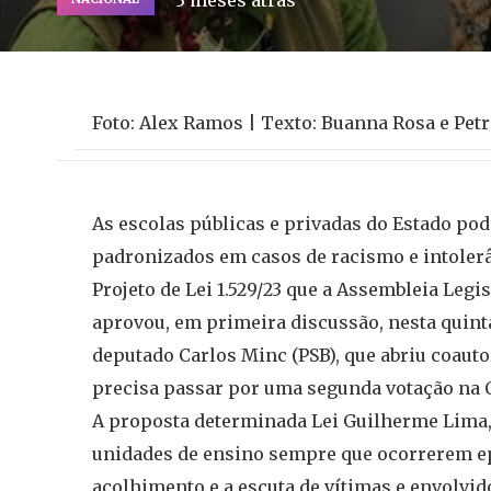
3 meses atrás
Foto: Alex Ramos | Texto: Buanna Rosa e Petr
As escolas públicas e privadas do Estado po
padronizados em casos de racismo e intolerâ
Projeto de Lei 1.529/23 que a Assembleia Legis
aprovou, em primeira discussão, nesta quinta-
deputado Carlos Minc (PSB), que abriu coauto
precisa passar por uma segunda votação na 
A proposta determinada Lei Guilherme Lima,
unidades de ensino sempre que ocorrerem epi
acolhimento e a escuta de vítimas e envolvi