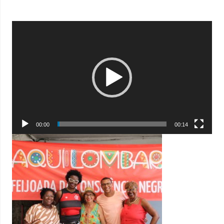
Tocador
de
vídeo
00:00
00:14