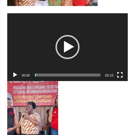
Tocador
de
vídeo
00:00
00:15