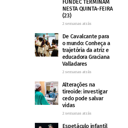
FUNDEC TERMINAM
NESTA QUINTA-FEIRA
(23)
2 semanas atrás
De Cavalcante para
o mundo: Conheça a
trajetória da atriz e
educadora Graciana
Valladares
2 semanas atrás
Alterações na
tireoide: investigar
cedo pode salvar
vidas
2 semanas atrás
​Espetáculo infantil