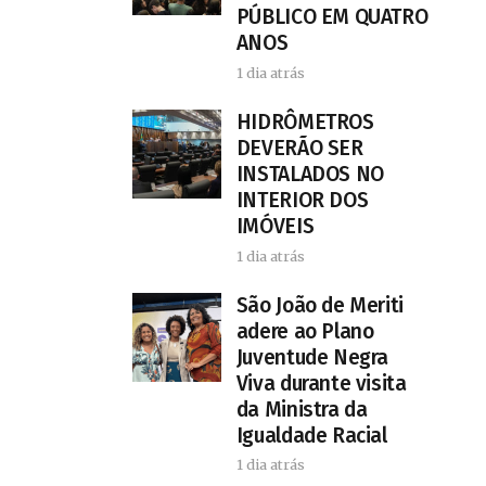
PÚBLICO EM QUATRO
ANOS
1 dia atrás
HIDRÔMETROS
DEVERÃO SER
INSTALADOS NO
INTERIOR DOS
IMÓVEIS
1 dia atrás
São João de Meriti
adere ao Plano
Juventude Negra
Viva durante visita
da Ministra da
Igualdade Racial
1 dia atrás