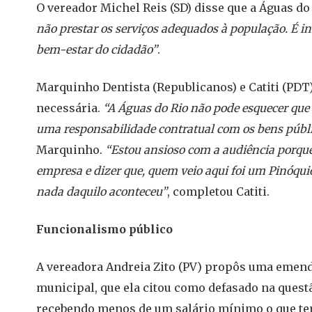
O vereador Michel Reis (SD) disse que a Águas do
não prestar os serviços adequados à população. É in
bem-estar do cidadão”
.
Marquinho Dentista (Republicanos) e Catiti (PDT
necessária.
“A Águas do Rio não pode esquecer que 
uma responsabilidade contratual com os bens públi
Marquinho.
“Estou ansioso com a audiência porque
empresa e dizer que, quem veio aqui foi um Pinóquio,
nada daquilo aconteceu”
, completou Catiti.
Funcionalismo público
A vereadora Andreia Zito (PV) propôs uma emend
municipal, que ela citou como defasado na questã
recebendo menos de um salário mínimo o que tem