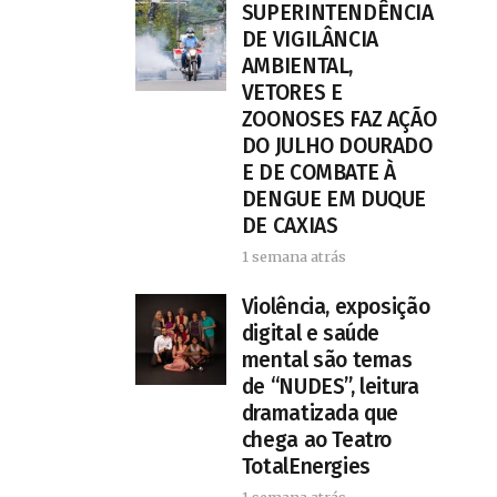
SUPERINTENDÊNCIA
DE VIGILÂNCIA
AMBIENTAL,
VETORES E
ZOONOSES FAZ AÇÃO
DO JULHO DOURADO
E DE COMBATE À
DENGUE EM DUQUE
DE CAXIAS
1 semana atrás
Violência, exposição
digital e saúde
mental são temas
de “NUDES”, leitura
dramatizada que
chega ao Teatro
TotalEnergies
1 semana atrás