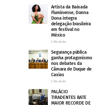
Artista da Baixada
Fluminense, Donna
Dona integra
delegação brasileira
em festival no
México
1 dia atrás
Segurança pública
ganha protagonismo
nos debates da
Câmara de Duque de
Caxias
1 dia atrás
PALÁCIO
TIRADENTES BATE
MAIOR RECORDE DE