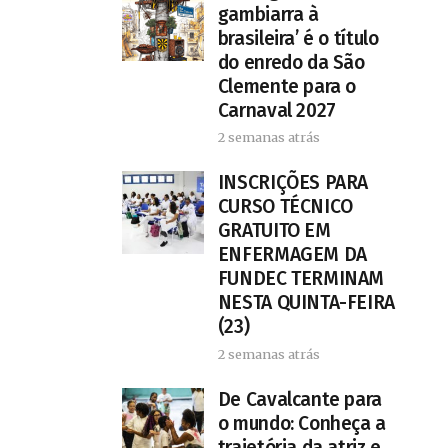
gambiarra à
brasileira’ é o título
do enredo da São
Clemente para o
Carnaval 2027
2 semanas atrás
INSCRIÇÕES PARA
CURSO TÉCNICO
GRATUITO EM
ENFERMAGEM DA
FUNDEC TERMINAM
NESTA QUINTA-FEIRA
(23)
2 semanas atrás
De Cavalcante para
o mundo: Conheça a
trajetória da atriz e