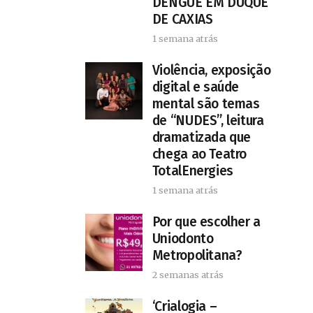
DENGUE EM DUQUE
DE CAXIAS
1 semana atrás
Violência, exposição
digital e saúde
mental são temas
de “NUDES”, leitura
dramatizada que
chega ao Teatro
TotalEnergies
1 semana atrás
Por que escolher a
Uniodonto
Metropolitana?
2 semanas atrás
‘Crialogia –