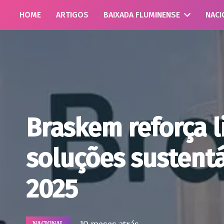
HOME
ARTIGOS
BAIXADA FLUMINENSE
NACI
Braskem reforça 
soluções sustentá
2025
NACIONAL