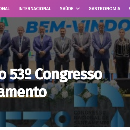
ONAL
INTERNACIONAL
SAÚDE
GASTRONOMIA
do 53º Congresso
eamento