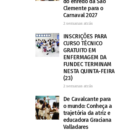
do enredo da São
Clemente para o
Carnaval 2027
2 semanas atrás
INSCRIÇÕES PARA
CURSO TÉCNICO
GRATUITO EM
ENFERMAGEM DA
FUNDEC TERMINAM
NESTA QUINTA-FEIRA
(23)
2 semanas atrás
De Cavalcante para
o mundo: Conheça a
trajetória da atriz e
educadora Graciana
Valladares