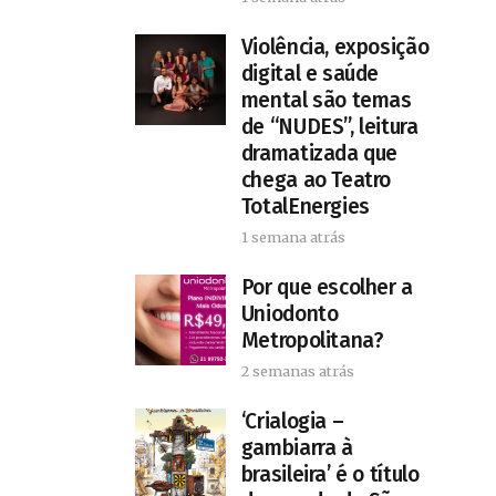
Violência, exposição
digital e saúde
mental são temas
de “NUDES”, leitura
dramatizada que
chega ao Teatro
TotalEnergies
1 semana atrás
Por que escolher a
Uniodonto
Metropolitana?
2 semanas atrás
‘Crialogia –
gambiarra à
brasileira’ é o título